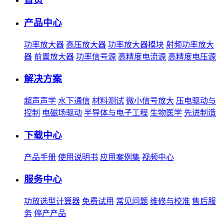
产品中心
功率放大器
高压放大器
功率放大器模块
射频功率放大
器
前置放大器
功率信号源
高精度电流源
高精度电压源
解决方案
超声声学
水下通信
材料测试
微小信号放大
压电驱动与
控制
电磁场驱动
半导体与电子工程
生物医学
先进制造
下载中心
产品手册
使用说明书
应用案例集
视频中心
服务中心
功放选型计算器
免费试用
常见问题
维修与校准
售后服
务
停产产品