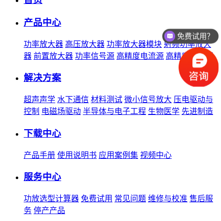
产品中心
免费试用？
价格如何？
功率放大器
高压放大器
功率放大器模块
射频功率放大
器
前置放大器
功率信号源
高精度电流源
高精度电压源
解决方案
超声声学
水下通信
材料测试
微小信号放大
压电驱动与
控制
电磁场驱动
半导体与电子工程
生物医学
先进制造
下载中心
产品手册
使用说明书
应用案例集
视频中心
服务中心
功放选型计算器
免费试用
常见问题
维修与校准
售后服
务
停产产品