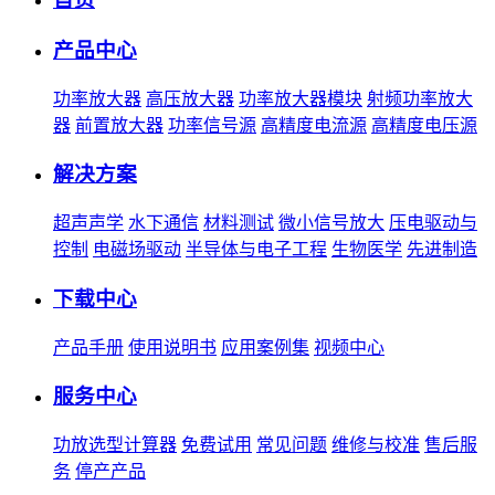
产品中心
功率放大器
高压放大器
功率放大器模块
射频功率放大
器
前置放大器
功率信号源
高精度电流源
高精度电压源
解决方案
超声声学
水下通信
材料测试
微小信号放大
压电驱动与
控制
电磁场驱动
半导体与电子工程
生物医学
先进制造
下载中心
产品手册
使用说明书
应用案例集
视频中心
服务中心
功放选型计算器
免费试用
常见问题
维修与校准
售后服
务
停产产品