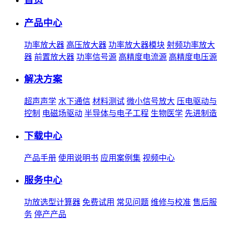
产品中心
功率放大器
高压放大器
功率放大器模块
射频功率放大
器
前置放大器
功率信号源
高精度电流源
高精度电压源
解决方案
超声声学
水下通信
材料测试
微小信号放大
压电驱动与
控制
电磁场驱动
半导体与电子工程
生物医学
先进制造
下载中心
产品手册
使用说明书
应用案例集
视频中心
服务中心
功放选型计算器
免费试用
常见问题
维修与校准
售后服
务
停产产品