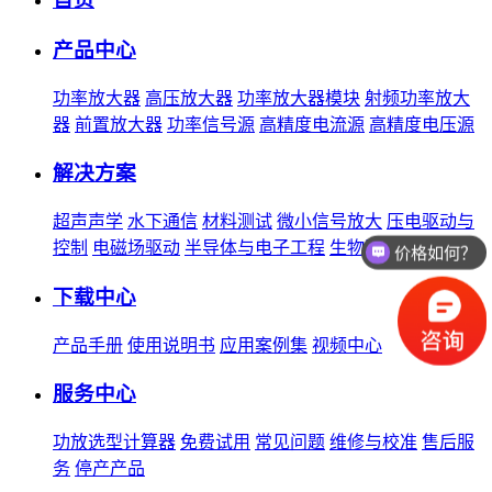
产品中心
功率放大器
高压放大器
功率放大器模块
射频功率放大
器
前置放大器
功率信号源
高精度电流源
高精度电压源
解决方案
超声声学
水下通信
材料测试
微小信号放大
压电驱动与
控制
电磁场驱动
半导体与电子工程
生物医学
先进制造
价格如何？
下载中心
产品手册
使用说明书
应用案例集
视频中心
服务中心
功放选型计算器
免费试用
常见问题
维修与校准
售后服
务
停产产品