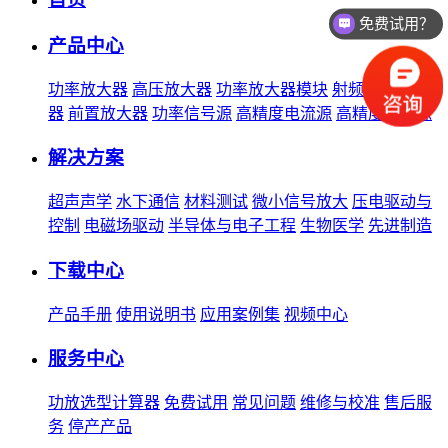
价格如何？
产品中心
功率放大器
高压放大器
功率放大器模块
射频功率放大
器
前置放大器
功率信号源
高精度电流源
高精度电压源
解决方案
超声声学
水下通信
材料测试
微小信号放大
压电驱动与
控制
电磁场驱动
半导体与电子工程
生物医学
先进制造
下载中心
产品手册
使用说明书
应用案例集
视频中心
服务中心
功放选型计算器
免费试用
常见问题
维修与校准
售后服
务
停产产品