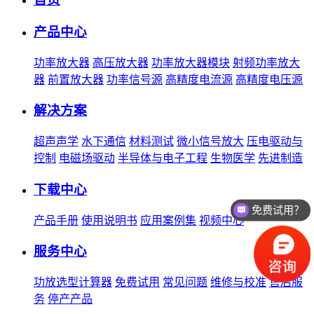
产品中心
功率放大器
高压放大器
功率放大器模块
射频功率放大
器
前置放大器
功率信号源
高精度电流源
高精度电压源
解决方案
超声声学
水下通信
材料测试
微小信号放大
压电驱动与
控制
电磁场驱动
半导体与电子工程
生物医学
先进制造
下载中心
免费试用？
产品手册
使用说明书
应用案例集
视频中心
服务中心
功放选型计算器
免费试用
常见问题
维修与校准
售后服
务
停产产品