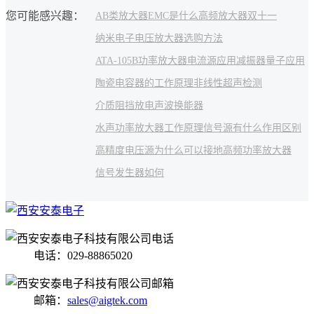
您可能感兴趣：
AB类放大器
EMC是什么
高频放大器
双十一
纳米电子
电压放大器选购方法
ATA-105B功率放大器
电流源应用
减振器
量子应用
陶瓷电容器的工作原理
非线性超声检测
介质阻挡放电
声波换能器
水声功率放大器工作原理
信号源有什么作用
区别
高精度电压源为什么可以接地
高频功率放大器
信号发生器如何
电话：029-88865020
邮箱：
sales@aigtek.com