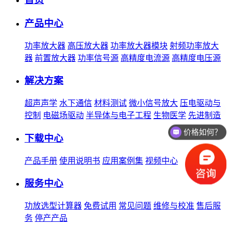
产品中心
功率放大器
高压放大器
功率放大器模块
射频功率放大
器
前置放大器
功率信号源
高精度电流源
高精度电压源
解决方案
超声声学
水下通信
材料测试
微小信号放大
压电驱动与
控制
电磁场驱动
半导体与电子工程
生物医学
先进制造
价格如何？
下载中心
产品手册
使用说明书
应用案例集
视频中心
服务中心
功放选型计算器
免费试用
常见问题
维修与校准
售后服
务
停产产品