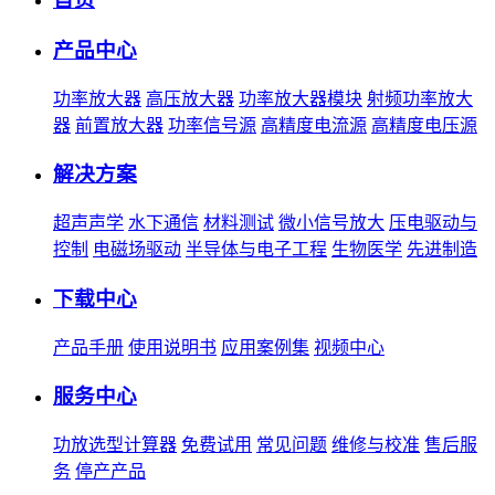
产品中心
功率放大器
高压放大器
功率放大器模块
射频功率放大
器
前置放大器
功率信号源
高精度电流源
高精度电压源
解决方案
超声声学
水下通信
材料测试
微小信号放大
压电驱动与
控制
电磁场驱动
半导体与电子工程
生物医学
先进制造
下载中心
产品手册
使用说明书
应用案例集
视频中心
服务中心
功放选型计算器
免费试用
常见问题
维修与校准
售后服
务
停产产品