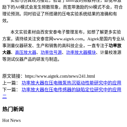
实验与仿真较为接近，验证了
lamb波的频散特性，即宽带激
励下的A0模式会发生频散现象，而宽带激励的S0模式不会，符合
理论预测。同时验证了所搭建的压电实验系统结果的准确和有
效。
本文实验素材由西安安泰电子整理发布，如想了解更多实验
方案，请持续关注
安泰官网
www.aigtek.com。
Aigtek是国内专业从
事测量仪器研发、生产和销售的高科技企业，一直专注于
功率放
大器
、
高压放大器
、
功率信号源
、
功率放大器模块
、计量校准源
等测试仪器产品的研发与制造。
原文链接：https://www.aigtek.com/news/241.html
上一篇：
功率放大器在压电微泵热沉驱动性能研究中的应用
下一篇：
功率放大器在压电传感器的缺陷定位研究中的应用
二
热门新闻
Hot News