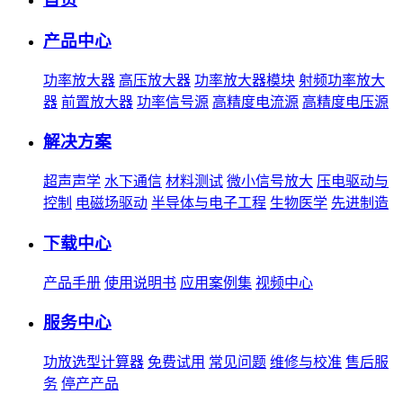
产品中心
功率放大器
高压放大器
功率放大器模块
射频功率放大
器
前置放大器
功率信号源
高精度电流源
高精度电压源
解决方案
超声声学
水下通信
材料测试
微小信号放大
压电驱动与
控制
电磁场驱动
半导体与电子工程
生物医学
先进制造
下载中心
产品手册
使用说明书
应用案例集
视频中心
服务中心
功放选型计算器
免费试用
常见问题
维修与校准
售后服
务
停产产品