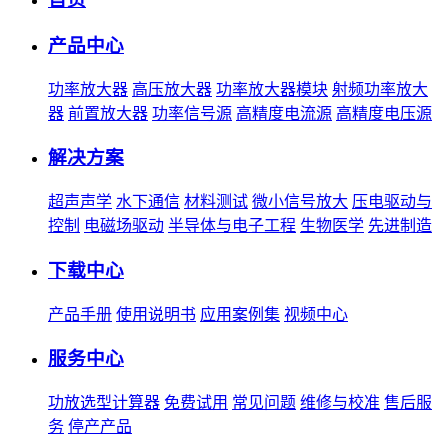
产品中心
功率放大器
高压放大器
功率放大器模块
射频功率放大
器
前置放大器
功率信号源
高精度电流源
高精度电压源
解决方案
超声声学
水下通信
材料测试
微小信号放大
压电驱动与
控制
电磁场驱动
半导体与电子工程
生物医学
先进制造
下载中心
产品手册
使用说明书
应用案例集
视频中心
服务中心
功放选型计算器
免费试用
常见问题
维修与校准
售后服
务
停产产品