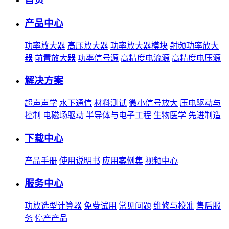
产品中心
功率放大器
高压放大器
功率放大器模块
射频功率放大
器
前置放大器
功率信号源
高精度电流源
高精度电压源
解决方案
超声声学
水下通信
材料测试
微小信号放大
压电驱动与
控制
电磁场驱动
半导体与电子工程
生物医学
先进制造
下载中心
产品手册
使用说明书
应用案例集
视频中心
服务中心
功放选型计算器
免费试用
常见问题
维修与校准
售后服
务
停产产品