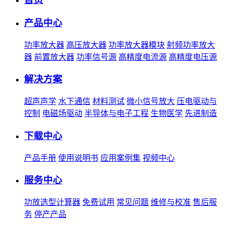
产品中心
功率放大器
高压放大器
功率放大器模块
射频功率放大
器
前置放大器
功率信号源
高精度电流源
高精度电压源
解决方案
超声声学
水下通信
材料测试
微小信号放大
压电驱动与
控制
电磁场驱动
半导体与电子工程
生物医学
先进制造
下载中心
产品手册
使用说明书
应用案例集
视频中心
服务中心
功放选型计算器
免费试用
常见问题
维修与校准
售后服
务
停产产品