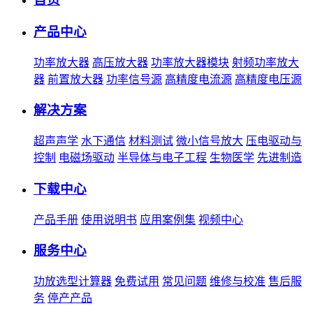
产品中心
功率放大器
高压放大器
功率放大器模块
射频功率放大
器
前置放大器
功率信号源
高精度电流源
高精度电压源
解决方案
超声声学
水下通信
材料测试
微小信号放大
压电驱动与
控制
电磁场驱动
半导体与电子工程
生物医学
先进制造
下载中心
产品手册
使用说明书
应用案例集
视频中心
服务中心
功放选型计算器
免费试用
常见问题
维修与校准
售后服
务
停产产品