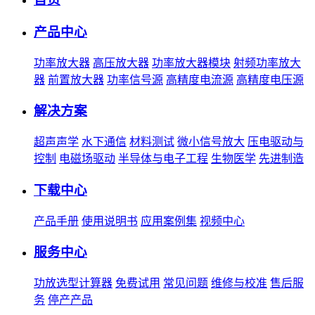
产品中心
功率放大器
高压放大器
功率放大器模块
射频功率放大
器
前置放大器
功率信号源
高精度电流源
高精度电压源
解决方案
超声声学
水下通信
材料测试
微小信号放大
压电驱动与
控制
电磁场驱动
半导体与电子工程
生物医学
先进制造
下载中心
产品手册
使用说明书
应用案例集
视频中心
服务中心
功放选型计算器
免费试用
常见问题
维修与校准
售后服
务
停产产品