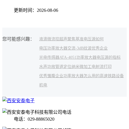
更新时间：2026-08-06
您可能感兴趣：
液滴微流控
超声聚焦
基准电压源如何
电压功率放大器
交流
-3dB
纹波
优秀企业
光电传感器
ATA-4051功率放大器
电压源的指标
水声功放
管道定位
纳米微加工
电射流打印
优秀雏腹企业
功率放大器怎么用的
高速铁路
设备
机电
电话：029-88865020