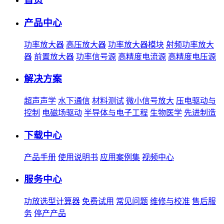
产品中心
功率放大器
高压放大器
功率放大器模块
射频功率放大
器
前置放大器
功率信号源
高精度电流源
高精度电压源
解决方案
超声声学
水下通信
材料测试
微小信号放大
压电驱动与
控制
电磁场驱动
半导体与电子工程
生物医学
先进制造
下载中心
产品手册
使用说明书
应用案例集
视频中心
服务中心
功放选型计算器
免费试用
常见问题
维修与校准
售后服
务
停产产品