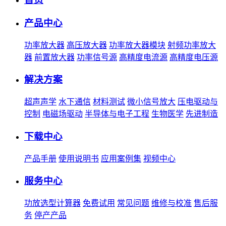
产品中心
功率放大器
高压放大器
功率放大器模块
射频功率放大
器
前置放大器
功率信号源
高精度电流源
高精度电压源
解决方案
超声声学
水下通信
材料测试
微小信号放大
压电驱动与
控制
电磁场驱动
半导体与电子工程
生物医学
先进制造
下载中心
产品手册
使用说明书
应用案例集
视频中心
服务中心
功放选型计算器
免费试用
常见问题
维修与校准
售后服
务
停产产品