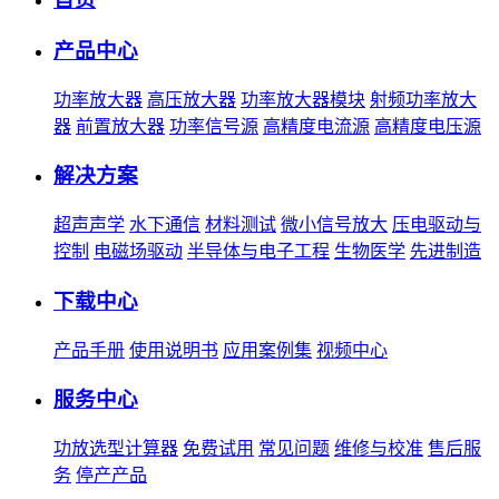
产品中心
功率放大器
高压放大器
功率放大器模块
射频功率放大
器
前置放大器
功率信号源
高精度电流源
高精度电压源
解决方案
超声声学
水下通信
材料测试
微小信号放大
压电驱动与
控制
电磁场驱动
半导体与电子工程
生物医学
先进制造
下载中心
产品手册
使用说明书
应用案例集
视频中心
服务中心
功放选型计算器
免费试用
常见问题
维修与校准
售后服
务
停产产品