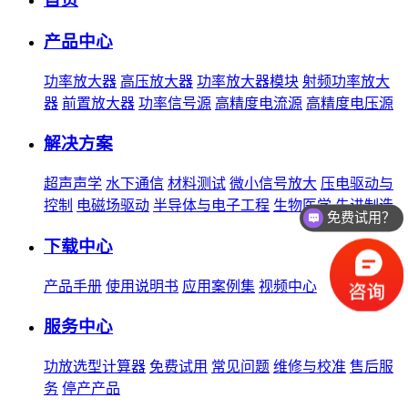
产品中心
功率放大器
高压放大器
功率放大器模块
射频功率放大
器
前置放大器
功率信号源
高精度电流源
高精度电压源
解决方案
超声声学
水下通信
材料测试
微小信号放大
压电驱动与
控制
电磁场驱动
半导体与电子工程
生物医学
先进制造
免费试用？
下载中心
产品手册
使用说明书
应用案例集
视频中心
服务中心
功放选型计算器
免费试用
常见问题
维修与校准
售后服
务
停产产品