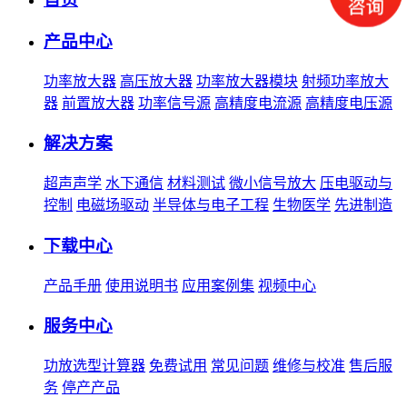
产品中心
功率放大器
高压放大器
功率放大器模块
射频功率放大
器
前置放大器
功率信号源
高精度电流源
高精度电压源
解决方案
超声声学
水下通信
材料测试
微小信号放大
压电驱动与
控制
电磁场驱动
半导体与电子工程
生物医学
先进制造
下载中心
产品手册
使用说明书
应用案例集
视频中心
服务中心
功放选型计算器
免费试用
常见问题
维修与校准
售后服
务
停产产品