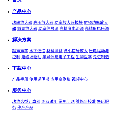
产品中心
功率放大器
高压放大器
功率放大器模块
射频功率放大
器
前置放大器
功率信号源
高精度电流源
高精度电压源
解决方案
超声声学
水下通信
材料测试
微小信号放大
压电驱动与
控制
电磁场驱动
半导体与电子工程
生物医学
先进制造
下载中心
产品手册
使用说明书
应用案例集
视频中心
服务中心
功放选型计算器
免费试用
常见问题
维修与校准
售后服
务
停产产品