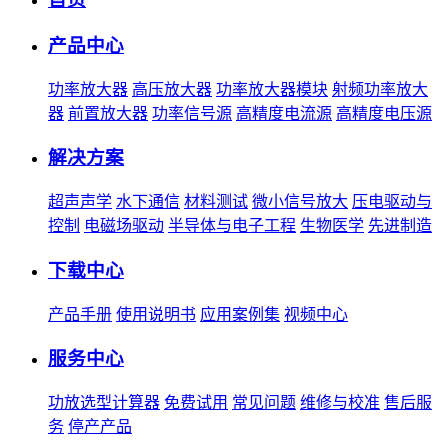
产品中心
功率放大器
高压放大器
功率放大器模块
射频功率放大
器
前置放大器
功率信号源
高精度电流源
高精度电压源
解决方案
超声声学
水下通信
材料测试
微小信号放大
压电驱动与
控制
电磁场驱动
半导体与电子工程
生物医学
先进制造
下载中心
产品手册
使用说明书
应用案例集
视频中心
服务中心
功放选型计算器
免费试用
常见问题
维修与校准
售后服
务
停产产品