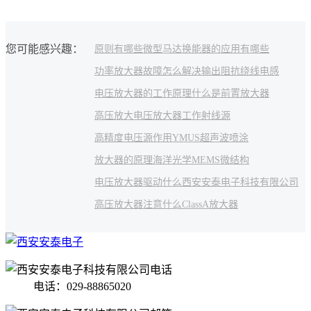
您可能感兴趣：
原则有哪些
微型马达
换能器的应用有哪些
功率放大器故障怎么解决
输出阻抗
绕线电感
电压放大器的工作原理
什么是前置放大器
高压放大
电压放大器工作
射线源
高精度电压源作用
YMUS超声波喷涂
放大器的原理
海洋光学
MEMS微结构
电压放大器驱动什么
西安安泰电子科技有限公司
高压放大器注意什么
ClassA放大器
电话：029-88865020