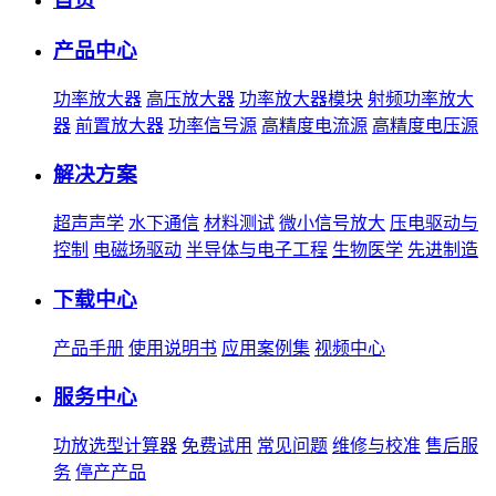
产品中心
功率放大器
高压放大器
功率放大器模块
射频功率放大
器
前置放大器
功率信号源
高精度电流源
高精度电压源
解决方案
超声声学
水下通信
材料测试
微小信号放大
压电驱动与
控制
电磁场驱动
半导体与电子工程
生物医学
先进制造
下载中心
产品手册
使用说明书
应用案例集
视频中心
服务中心
功放选型计算器
免费试用
常见问题
维修与校准
售后服
务
停产产品