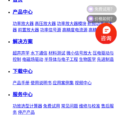
免费试用？
产品中心
价格如何？
功率放大器
高压放大器
功率放大器模块
射频功率放大
器
前置放大器
功率信号源
高精度电流源
高精度电压源
解决方案
超声声学
水下通信
材料测试
微小信号放大
压电驱动与
控制
电磁场驱动
半导体与电子工程
生物医学
先进制造
下载中心
产品手册
使用说明书
应用案例集
视频中心
服务中心
功放选型计算器
免费试用
常见问题
维修与校准
售后服
务
停产产品