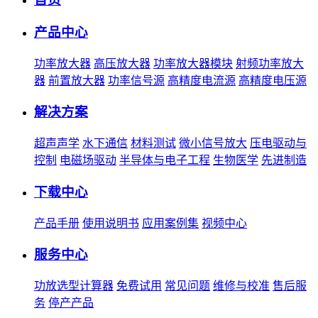
产品中心
功率放大器
高压放大器
功率放大器模块
射频功率放大
器
前置放大器
功率信号源
高精度电流源
高精度电压源
解决方案
超声声学
水下通信
材料测试
微小信号放大
压电驱动与
控制
电磁场驱动
半导体与电子工程
生物医学
先进制造
下载中心
产品手册
使用说明书
应用案例集
视频中心
服务中心
功放选型计算器
免费试用
常见问题
维修与校准
售后服
务
停产产品