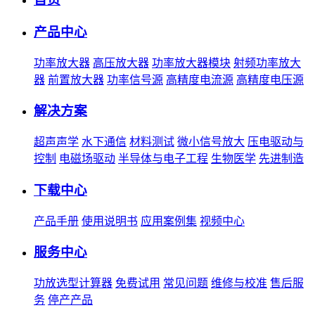
产品中心
功率放大器
高压放大器
功率放大器模块
射频功率放大
器
前置放大器
功率信号源
高精度电流源
高精度电压源
解决方案
超声声学
水下通信
材料测试
微小信号放大
压电驱动与
控制
电磁场驱动
半导体与电子工程
生物医学
先进制造
下载中心
产品手册
使用说明书
应用案例集
视频中心
服务中心
功放选型计算器
免费试用
常见问题
维修与校准
售后服
务
停产产品