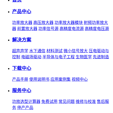
产品中心
功率放大器
高压放大器
功率放大器模块
射频功率放大
器
前置放大器
功率信号源
高精度电流源
高精度电压源
解决方案
超声声学
水下通信
材料测试
微小信号放大
压电驱动与
控制
电磁场驱动
半导体与电子工程
生物医学
先进制造
下载中心
产品手册
使用说明书
应用案例集
视频中心
服务中心
功放选型计算器
免费试用
常见问题
维修与校准
售后服
务
停产产品