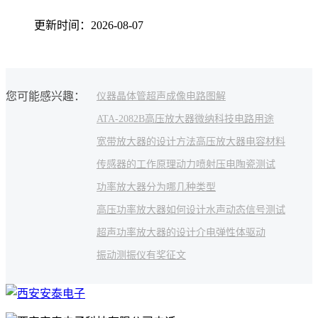
更新时间：2026-08-07
您可能感兴趣：
仪器
晶体管
超声成像
电路图解
ATA-2082B高压放大器
微纳科技
电路用途
宽带放大器的设计方法
高压放大器电容
材料
传感器的工作原理
动力喷射
压电陶瓷测试
功率放大器分为哪几种类型
高压功率放大器如何设计
水声动态信号测试
超声功率放大器的设计
介电弹性体驱动
振动测振仪
有奖征文