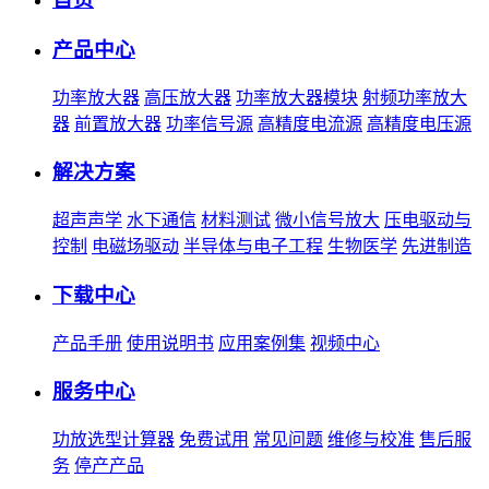
产品中心
功率放大器
高压放大器
功率放大器模块
射频功率放大
器
前置放大器
功率信号源
高精度电流源
高精度电压源
解决方案
超声声学
水下通信
材料测试
微小信号放大
压电驱动与
控制
电磁场驱动
半导体与电子工程
生物医学
先进制造
下载中心
产品手册
使用说明书
应用案例集
视频中心
服务中心
功放选型计算器
免费试用
常见问题
维修与校准
售后服
务
停产产品