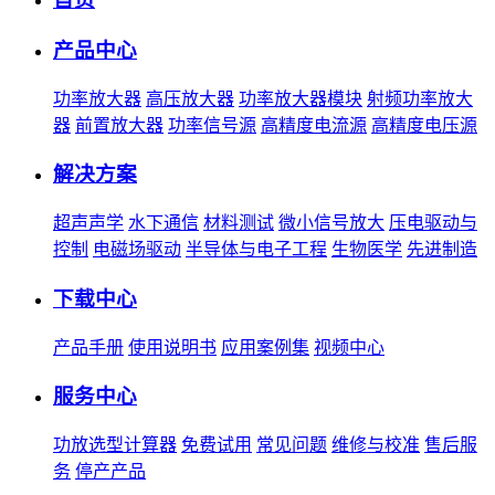
产品中心
功率放大器
高压放大器
功率放大器模块
射频功率放大
器
前置放大器
功率信号源
高精度电流源
高精度电压源
解决方案
超声声学
水下通信
材料测试
微小信号放大
压电驱动与
控制
电磁场驱动
半导体与电子工程
生物医学
先进制造
下载中心
产品手册
使用说明书
应用案例集
视频中心
服务中心
功放选型计算器
免费试用
常见问题
维修与校准
售后服
务
停产产品