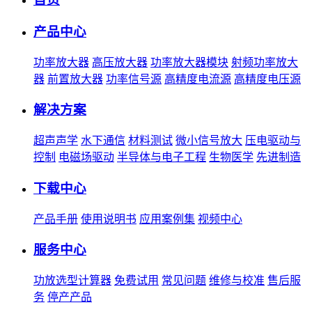
产品中心
功率放大器
高压放大器
功率放大器模块
射频功率放大
器
前置放大器
功率信号源
高精度电流源
高精度电压源
解决方案
超声声学
水下通信
材料测试
微小信号放大
压电驱动与
控制
电磁场驱动
半导体与电子工程
生物医学
先进制造
下载中心
产品手册
使用说明书
应用案例集
视频中心
服务中心
功放选型计算器
免费试用
常见问题
维修与校准
售后服
务
停产产品