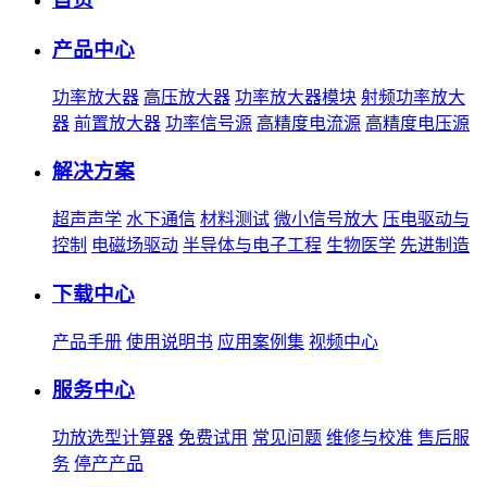
产品中心
功率放大器
高压放大器
功率放大器模块
射频功率放大
器
前置放大器
功率信号源
高精度电流源
高精度电压源
解决方案
超声声学
水下通信
材料测试
微小信号放大
压电驱动与
控制
电磁场驱动
半导体与电子工程
生物医学
先进制造
下载中心
产品手册
使用说明书
应用案例集
视频中心
服务中心
功放选型计算器
免费试用
常见问题
维修与校准
售后服
务
停产产品