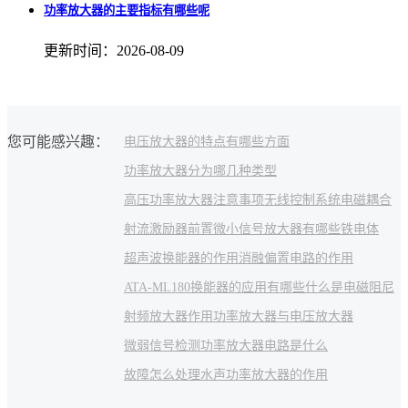
功率放大器的主要指标有哪些呢
更新时间：2026-08-09
您可能感兴趣：
电压放大器的特点有哪些方面
功率放大器分为哪几种类型
高压功率放大器注意事项
无线控制系统
电磁耦合
射流激励器
前置微小信号放大器有哪些
铁电体
超声波换能器的作用
消融
偏置电路的作用
ATA-ML180
换能器的应用有哪些
什么是电磁阻尼
射频放大器作用
功率放大器与电压放大器
微弱信号检测
功率放大器电路是什么
故障怎么处理
水声功率放大器的作用