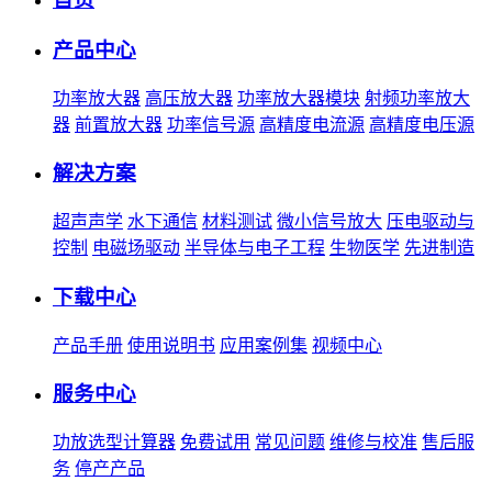
产品中心
功率放大器
高压放大器
功率放大器模块
射频功率放大
器
前置放大器
功率信号源
高精度电流源
高精度电压源
解决方案
超声声学
水下通信
材料测试
微小信号放大
压电驱动与
控制
电磁场驱动
半导体与电子工程
生物医学
先进制造
下载中心
产品手册
使用说明书
应用案例集
视频中心
服务中心
功放选型计算器
免费试用
常见问题
维修与校准
售后服
务
停产产品