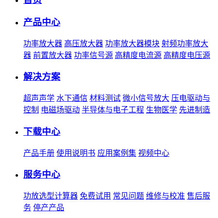
产品中心
功率放大器
高压放大器
功率放大器模块
射频功率放大
器
前置放大器
功率信号源
高精度电流源
高精度电压源
解决方案
超声声学
水下通信
材料测试
微小信号放大
压电驱动与
控制
电磁场驱动
半导体与电子工程
生物医学
先进制造
下载中心
产品手册
使用说明书
应用案例集
视频中心
服务中心
功放选型计算器
免费试用
常见问题
维修与校准
售后服
务
停产产品