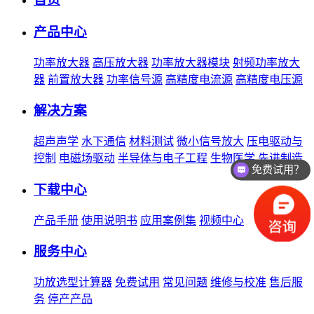
产品中心
功率放大器
高压放大器
功率放大器模块
射频功率放大
器
前置放大器
功率信号源
高精度电流源
高精度电压源
解决方案
超声声学
水下通信
材料测试
微小信号放大
压电驱动与
控制
电磁场驱动
半导体与电子工程
生物医学
先进制造
免费试用？
下载中心
产品手册
使用说明书
应用案例集
视频中心
服务中心
功放选型计算器
免费试用
常见问题
维修与校准
售后服
务
停产产品