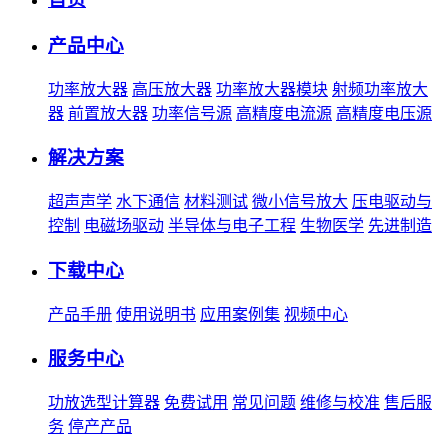
产品中心
功率放大器
高压放大器
功率放大器模块
射频功率放大
器
前置放大器
功率信号源
高精度电流源
高精度电压源
解决方案
超声声学
水下通信
材料测试
微小信号放大
压电驱动与
控制
电磁场驱动
半导体与电子工程
生物医学
先进制造
下载中心
产品手册
使用说明书
应用案例集
视频中心
服务中心
功放选型计算器
免费试用
常见问题
维修与校准
售后服
务
停产产品