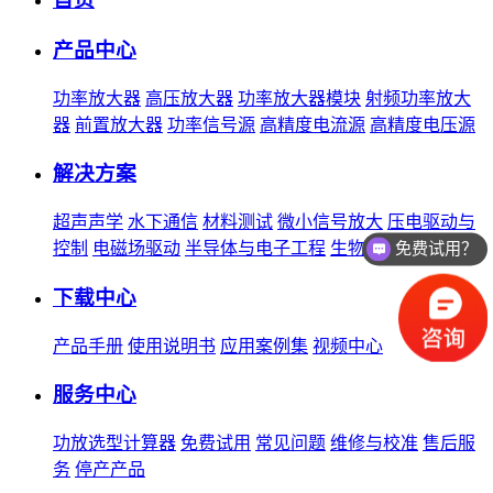
产品中心
功率放大器
高压放大器
功率放大器模块
射频功率放大
器
前置放大器
功率信号源
高精度电流源
高精度电压源
解决方案
超声声学
水下通信
材料测试
微小信号放大
压电驱动与
控制
电磁场驱动
半导体与电子工程
生物医学
先进制造
免费试用？
下载中心
产品手册
使用说明书
应用案例集
视频中心
服务中心
功放选型计算器
免费试用
常见问题
维修与校准
售后服
务
停产产品