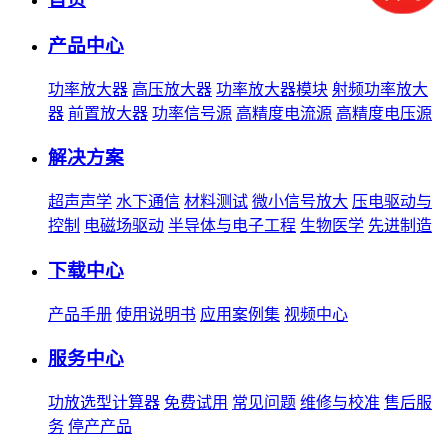
产品中心
功率放大器
高压放大器
功率放大器模块
射频功率放大
器
前置放大器
功率信号源
高精度电流源
高精度电压源
解决方案
超声声学
水下通信
材料测试
微小信号放大
压电驱动与
控制
电磁场驱动
半导体与电子工程
生物医学
先进制造
下载中心
产品手册
使用说明书
应用案例集
视频中心
服务中心
功放选型计算器
免费试用
常见问题
维修与校准
售后服
务
停产产品