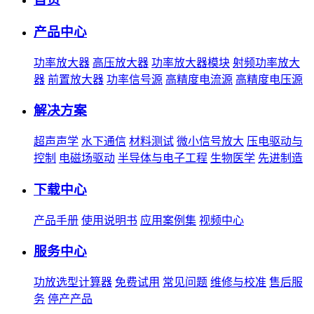
产品中心
功率放大器
高压放大器
功率放大器模块
射频功率放大
器
前置放大器
功率信号源
高精度电流源
高精度电压源
解决方案
超声声学
水下通信
材料测试
微小信号放大
压电驱动与
控制
电磁场驱动
半导体与电子工程
生物医学
先进制造
下载中心
产品手册
使用说明书
应用案例集
视频中心
服务中心
功放选型计算器
免费试用
常见问题
维修与校准
售后服
务
停产产品