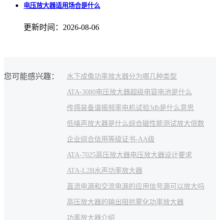
电压放大器适用场合是什么
更新时间：2026-08-06
您可能感兴趣：
水下成像
功率放大器分为哪几种类型
ATA-3080电压放大器
超级电容电池是什么
传感装备
谐振频率
电机试验
3db是什么意思
低噪声放大器是什么
综合磁性能测试
放大倍数
企业综合信用等级证书-AA级
ATA-7025高压放大器
电压放大器设计要求
ATA-L2B水声功率放大器
直流电源和交流电源的应用
信号源可以放大吗
高压放大器的输出阻抗
雾化功率放大器
功率放大器介绍