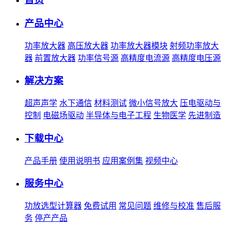
产品中心
功率放大器
高压放大器
功率放大器模块
射频功率放大
器
前置放大器
功率信号源
高精度电流源
高精度电压源
解决方案
超声声学
水下通信
材料测试
微小信号放大
压电驱动与
控制
电磁场驱动
半导体与电子工程
生物医学
先进制造
下载中心
产品手册
使用说明书
应用案例集
视频中心
服务中心
功放选型计算器
免费试用
常见问题
维修与校准
售后服
务
停产产品