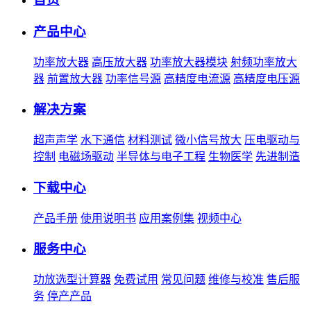
产品中心
功率放大器
高压放大器
功率放大器模块
射频功率放大
器
前置放大器
功率信号源
高精度电流源
高精度电压源
解决方案
超声声学
水下通信
材料测试
微小信号放大
压电驱动与
控制
电磁场驱动
半导体与电子工程
生物医学
先进制造
下载中心
产品手册
使用说明书
应用案例集
视频中心
服务中心
功放选型计算器
免费试用
常见问题
维修与校准
售后服
务
停产产品