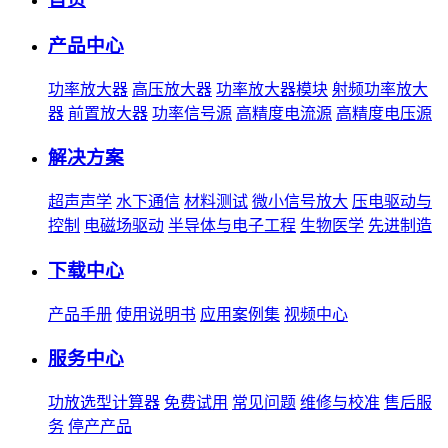
产品中心
功率放大器
高压放大器
功率放大器模块
射频功率放大
器
前置放大器
功率信号源
高精度电流源
高精度电压源
解决方案
超声声学
水下通信
材料测试
微小信号放大
压电驱动与
控制
电磁场驱动
半导体与电子工程
生物医学
先进制造
下载中心
产品手册
使用说明书
应用案例集
视频中心
服务中心
功放选型计算器
免费试用
常见问题
维修与校准
售后服
务
停产产品