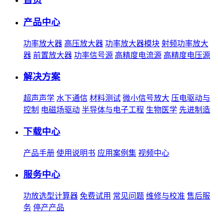
产品中心
功率放大器
高压放大器
功率放大器模块
射频功率放大
器
前置放大器
功率信号源
高精度电流源
高精度电压源
解决方案
超声声学
水下通信
材料测试
微小信号放大
压电驱动与
控制
电磁场驱动
半导体与电子工程
生物医学
先进制造
下载中心
产品手册
使用说明书
应用案例集
视频中心
服务中心
功放选型计算器
免费试用
常见问题
维修与校准
售后服
务
停产产品