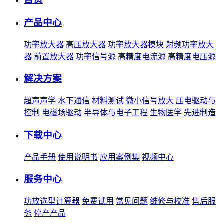
产品中心
功率放大器
高压放大器
功率放大器模块
射频功率放大
器
前置放大器
功率信号源
高精度电流源
高精度电压源
解决方案
超声声学
水下通信
材料测试
微小信号放大
压电驱动与
控制
电磁场驱动
半导体与电子工程
生物医学
先进制造
下载中心
产品手册
使用说明书
应用案例集
视频中心
服务中心
功放选型计算器
免费试用
常见问题
维修与校准
售后服
务
停产产品