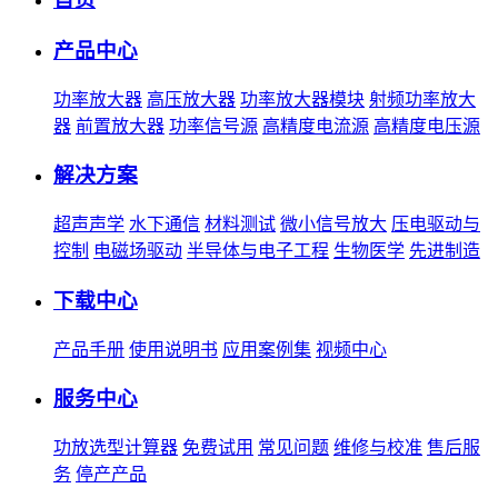
产品中心
功率放大器
高压放大器
功率放大器模块
射频功率放大
器
前置放大器
功率信号源
高精度电流源
高精度电压源
解决方案
超声声学
水下通信
材料测试
微小信号放大
压电驱动与
控制
电磁场驱动
半导体与电子工程
生物医学
先进制造
下载中心
产品手册
使用说明书
应用案例集
视频中心
服务中心
功放选型计算器
免费试用
常见问题
维修与校准
售后服
务
停产产品