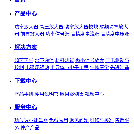
产品中心
功率放大器
高压放大器
功率放大器模块
射频功率放大
器
前置放大器
功率信号源
高精度电流源
高精度电压源
解决方案
超声声学
水下通信
材料测试
微小信号放大
压电驱动与
控制
电磁场驱动
半导体与电子工程
生物医学
先进制造
下载中心
产品手册
使用说明书
应用案例集
视频中心
服务中心
功放选型计算器
免费试用
常见问题
维修与校准
售后服
务
停产产品