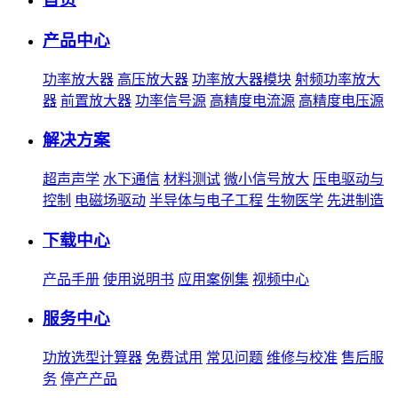
产品中心
功率放大器
高压放大器
功率放大器模块
射频功率放大
器
前置放大器
功率信号源
高精度电流源
高精度电压源
解决方案
超声声学
水下通信
材料测试
微小信号放大
压电驱动与
控制
电磁场驱动
半导体与电子工程
生物医学
先进制造
下载中心
产品手册
使用说明书
应用案例集
视频中心
服务中心
功放选型计算器
免费试用
常见问题
维修与校准
售后服
务
停产产品