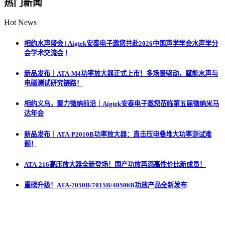
热门新闻
Hot News
相约水声盛会 | Aigtek安泰电子邀您共赴2026中国声学学会水声学分
会学术交流会 ！
新品发布｜ATA-M4功率放大器正式上市！多场景驱动，赋能水声与
电磁测试研究链路！
相约义乌，聚力微纳前沿｜Aigtek安泰电子邀您莅临第五届微纳米马
达年会
新品发布｜ATA-P2010B功率放大器：直击压电叠堆大功率测试难
题！
ATA-216高压放大器全新登场！国产功放再添高性价比新成员！
重磅升级！ATA-7050B/7015B/40506B功放产品全新发布