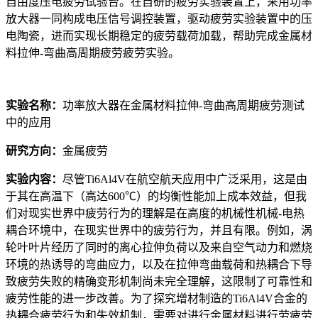
自由度压电疲劳试验台。在自研的疲劳实验装置上，采用功率
放大器一同构成电压信号调控装置，驱动疲劳实验装置中的压
电陶瓷，进而实现长期稳定的疲劳载荷加载，帮助完成金属材
料拉伸-弯曲高周期疲劳疲劳实验。
实验名称：
功率放大器在金属材料拉伸-弯曲高周期疲劳测试
中的应用
研究方向：
金属疲劳
实验内容：
尽管Ti6Al4V在航空航天应用中广泛采用，这是由
于其在高温下（高达600℃）的均衡性能加上成本效益，但我
们对现实世界中疲劳行为的理解是在高度的机械性机械-电热
耦合环境中，在现实世界中的疲劳行为，并且有限。例如，涡
轮叶叶片经历了同时的离心拉伸负荷以及来自空气动力和燃烧
环境的热诱导的弯曲应力，以及在拉伸弯曲载荷和热耦合下导
致疲劳失败的精确变形机制尚未完全理解，这限制了可靠性和
疲劳性能的进一步改善。为了探究增材制造的Ti6Al4V合金的
热耦合疲劳行为和失效机制，需要对进行金属材料进行劳疲劳