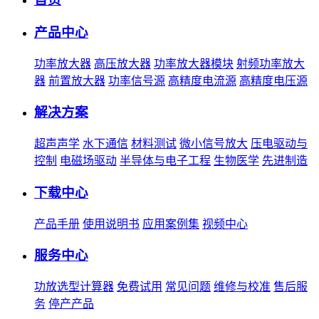
产品中心
功率放大器
高压放大器
功率放大器模块
射频功率放大
器
前置放大器
功率信号源
高精度电流源
高精度电压源
解决方案
超声声学
水下通信
材料测试
微小信号放大
压电驱动与
控制
电磁场驱动
半导体与电子工程
生物医学
先进制造
下载中心
产品手册
使用说明书
应用案例集
视频中心
服务中心
功放选型计算器
免费试用
常见问题
维修与校准
售后服
务
停产产品