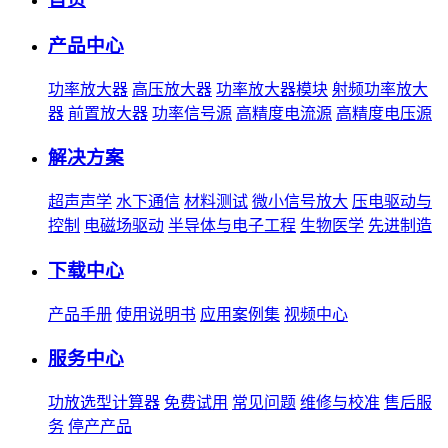
产品中心
功率放大器
高压放大器
功率放大器模块
射频功率放大
器
前置放大器
功率信号源
高精度电流源
高精度电压源
解决方案
超声声学
水下通信
材料测试
微小信号放大
压电驱动与
控制
电磁场驱动
半导体与电子工程
生物医学
先进制造
下载中心
产品手册
使用说明书
应用案例集
视频中心
服务中心
功放选型计算器
免费试用
常见问题
维修与校准
售后服
务
停产产品