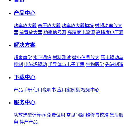
产品中心
功率放大器
高压放大器
功率放大器模块
射频功率放大
器
前置放大器
功率信号源
高精度电流源
高精度电压源
解决方案
超声声学
水下通信
材料测试
微小信号放大
压电驱动与
控制
电磁场驱动
半导体与电子工程
生物医学
先进制造
下载中心
产品手册
使用说明书
应用案例集
视频中心
服务中心
功放选型计算器
免费试用
常见问题
维修与校准
售后服
务
停产产品