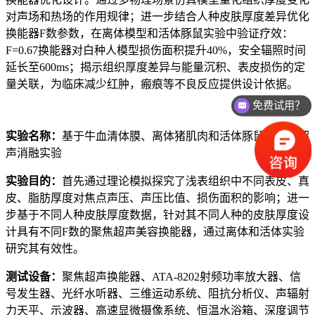
对声场和热场的作用规律；进一步结合人种皮肤厚度差异优化
换能器F数参数，在离体模型和活体豚鼠实验中验证疗效：
F=0.67换能器对白种人模型损伤面积提升40%，安全辐照时间
延长至600ms；揭示组织厚度差异与能量沉积、表皮损伤的定
免费试用？
量关联，为临床减少红肿，瘢痕等不良反应提供设计依据。
价格如何？
实验名称：
基于牛血清体膜、离体猪肌肉和活体豚鼠的聚焦超
声消融实验
实验目的：
首先通过理论模拟探究了浅表组织中不同表皮、真
皮、脂肪厚度对焦点声压、声压比值、损伤面积的影响；进一
步基于不同人种皮肤厚度数据，针对其不同人种的皮肤厚度设
计具有不同F数的聚焦超声美容换能器，通过离体和活体实验
研究其有效性。
测试设备：
聚焦超声换能器、ATA-8202射频功率放大器、信
号发生器、光纤水听器、三维运动系统、阻抗分析仪、声辐射
力天平、示波器、高速显微摄像系统、恒温水浴箱、深度调节