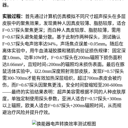
器。
实验过程：
首先通过计算机仿真模拟不同尺寸超声探头在多层
皮肤中的聚焦效果，发现黄种人因真皮较薄、脂肪较厚，适合
F=0.57探头聚焦更深；而白种人真皮较厚、脂肪较薄，需用
F=0.67探头避免能量分散。基于此制作两种探头，测试确认
F=0.57探头电声效率达94%，声场焦点误差<0.05mm。随后在
离体实验中，用牛血清凝胶膜和猪肌肉验证损伤规律：固定深
度3.0mm、功率10W时，F=0.67探头在200ms辐照下损伤面积
达0.66mm²，且短时间≤200ms的辐照均未损伤表面。最后在豚
鼠活体实验中，以2.0mm深度照射背部皮肤，发现F=0.57探头
需300-700ms才能有效加热深层组织，超过700ms表皮会被灼
伤，而F=0.67探头因聚焦更浅，安全时间窗缩短至200-600ms
——最终的实验结果表明：超声美容需根据不同的人种皮肤厚
度，单独定制使用探头参数，亚洲人适合F=0.57探头+300ms
以上辐照，欧美人适合F=0.67探头+200ms辐照时间，从而规
避治疗风险并提升疗效。