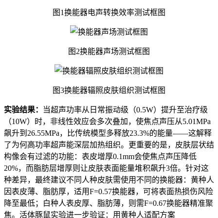
图1换能器电声转换效率测试框图
图2换能器声场测试框图
图3换能器辐照皮肤组织测试框图
实验结果：
当超声功率从日常振动级（0.5W）提升至治疗级
（10W）时，非线性效应会多次叠加，使焦点声压从5.01MPa
飙升到26.55MPa，比传统模型多释放23.3%的能量——这解释
了为何高功率超声能深层加热组织。更重要的是，皮肤层状结
构像会有过滤的功能：表皮增厚0.1mm会使焦点声压降低
20%，而脂肪层增厚则让皮肤表面能量堆积飙升3倍。针对这
种差异，最终建议不同人种皮肤需使用不同的换能器：黄种人
因表皮薄、脂肪厚，适用F=0.57换能器，可将表面热损伤风险
降至最低；白种人表皮厚、脂肪薄，则需F=0.67换能器精准聚
焦。活体豚鼠实验进一步验证：用黄种人适配方案