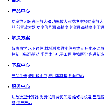
产品中心
功率放大器
高压放大器
功率放大器模块
射频功率放大
器
前置放大器
功率信号源
高精度电流源
高精度电压源
解决方案
超声声学
水下通信
材料测试
微小信号放大
压电驱动与
控制
电磁场驱动
半导体与电子工程
生物医学
先进制造
下载中心
产品手册
使用说明书
应用案例集
视频中心
服务中心
功放选型计算器
免费试用
常见问题
维修与校准
售后服
务
停产产品